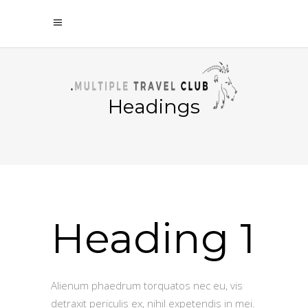
Headings
Heading 1
Alienum phaedrum torquatos nec eu, vis
detraxit periculis ex, nihil expetendis in mei.