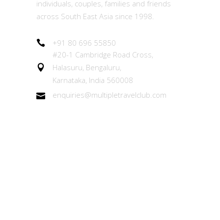
individuals, couples, families and friends
across South East Asia since 1998.
+91 80 696 55850
#20-1 Cambridge Road Cross,
Halasuru, Bengaluru,
Karnataka, India 560008
enquiries@multipletravelclub.com
Other Links
About the MTC Membership
Member Experiences Team (MET)