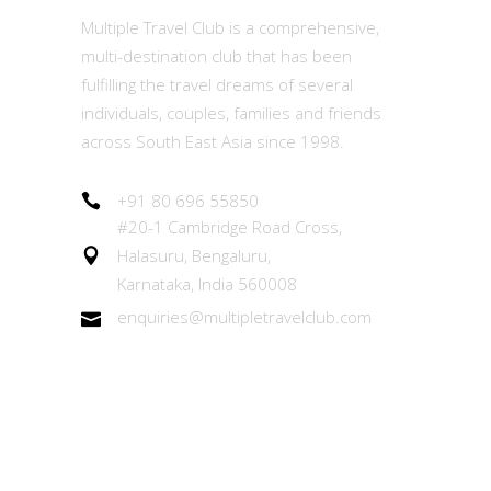
Multiple Travel Club is a comprehensive,
multi-destination club that has been
fulfilling the travel dreams of several
individuals, couples, families and friends
across South East Asia since 1998.
+91 80 696 55850
#20-1 Cambridge Road Cross,
Halasuru, Bengaluru,
Karnataka, India 560008
enquiries@multipletravelclub.com
Other Links
About the MTC Membership