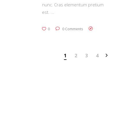
nunc. Cras elementum pretium
est.
0
0 Comments
1
2
3
4
MTC